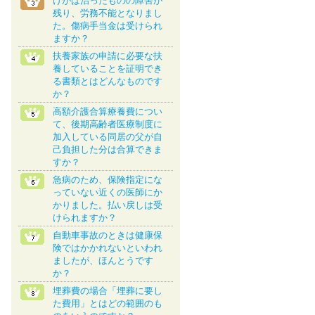
けがは治ったものの障害が
残り、労務不能となりまし
た。傷病手当金は受けられ
ますか？
扶養家族の申請に必要な扶
養していることを証明でき
る書類とはどんなものです
か？
高額介護合算療養費につい
て、後期高齢者医療制度に
加入している同居の父が自
己負担した分は合算できま
すか？
急病のため、保険指定にな
っていない近くの医師にか
かりました。払い戻しは受
けられますか？
自動車事故のときは健康保
険ではかかれないといわれ
ましたが、ほんとうです
か？
埋葬費の場合「埋葬に要し
た費用」とはどの範囲のも