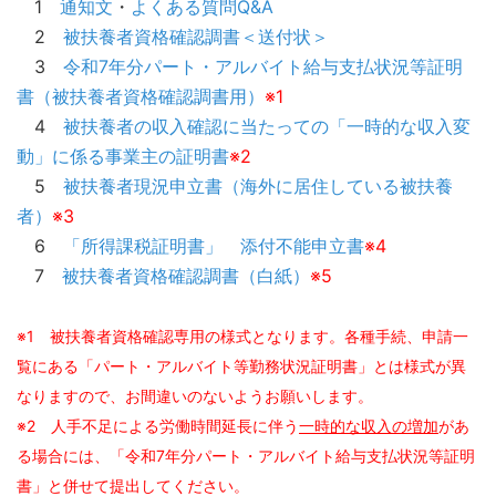
1
通知文
・
よくある質問Q&A
2
被扶養者資格確認調書＜送付状＞
3
令和7年分パート・アルバイト給与支払状況等証明
書（被扶養者資格確認調書用）
※1
4
被扶養者の収入確認に当たっての「一時的な収入変
動」に係る事業主の証明書
※2
5
被扶養者現況申立書（海外に居住している被扶養
者）
※3
6
「所得課税証明書」 添付不能申立書
※4
7
被扶養者資格確認調書（白紙）
※5
※1 被扶養者資格確認専用の様式となります。各種手続、申請一
覧にある「パート・アルバイト等勤務状況証明書」とは様式が異
なりますので、
お間違いのないようお願いします。
※2 人手不足による労働時間延長に伴う
一時的な収入の増加
があ
る場合には、「令和7年分パート・アルバイト給与支払状況等証明
書」と併せて
提出してください。